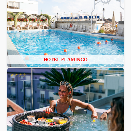
HOTEL FLAMINGO
⭐⭐⭐⭐