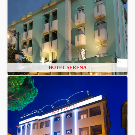
HOTEL SERENA
⭐⭐⭐