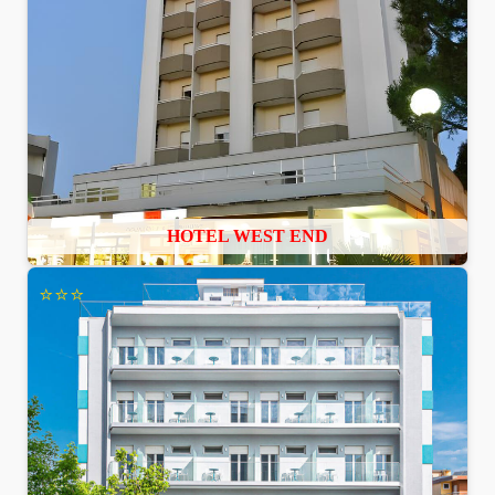
HOTEL WEST END
⭐⭐⭐