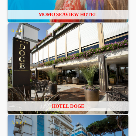
MOMO SEAVIEW HOTEL
⭐⭐⭐
HOTEL DOGE
⭐⭐⭐⭐