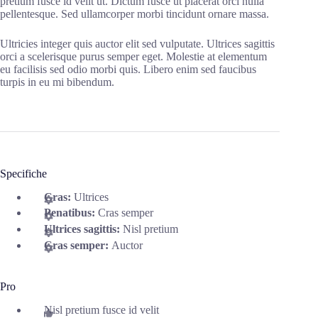
pretium fusce id velit ut. Dictum fusce ut placerat orci nulla
pellentesque. Sed ullamcorper morbi tincidunt ornare massa.
Ultricies integer quis auctor elit sed vulputate. Ultrices sagittis
orci a scelerisque purus semper eget. Molestie at elementum
eu facilisis sed odio morbi quis. Libero enim sed faucibus
turpis in eu mi bibendum.
Specifiche
Cras:
Ultrices
Penatibus:
Cras semper
Ultrices sagittis:
Nisl pretium
Cras semper:
Auctor
Pro
Nisl pretium fusce id velit