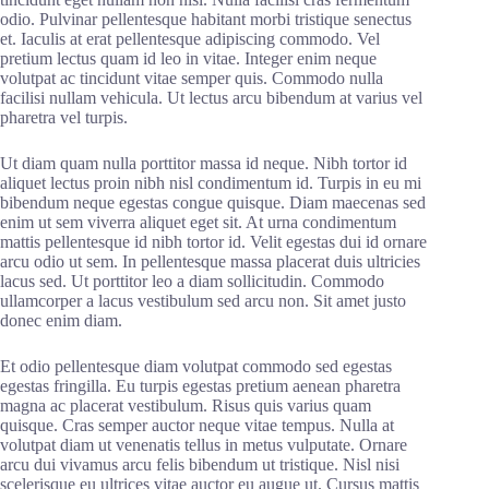
odio. Pulvinar pellentesque habitant morbi tristique senectus
et. Iaculis at erat pellentesque adipiscing commodo. Vel
pretium lectus quam id leo in vitae. Integer enim neque
volutpat ac tincidunt vitae semper quis. Commodo nulla
facilisi nullam vehicula. Ut lectus arcu bibendum at varius vel
pharetra vel turpis.
Ut diam quam nulla porttitor massa id neque. Nibh tortor id
aliquet lectus proin nibh nisl condimentum id. Turpis in eu mi
bibendum neque egestas congue quisque. Diam maecenas sed
enim ut sem viverra aliquet eget sit. At urna condimentum
mattis pellentesque id nibh tortor id. Velit egestas dui id ornare
arcu odio ut sem. In pellentesque massa placerat duis ultricies
lacus sed. Ut porttitor leo a diam sollicitudin. Commodo
ullamcorper a lacus vestibulum sed arcu non. Sit amet justo
donec enim diam.
Et odio pellentesque diam volutpat commodo sed egestas
egestas fringilla. Eu turpis egestas pretium aenean pharetra
magna ac placerat vestibulum. Risus quis varius quam
quisque. Cras semper auctor neque vitae tempus. Nulla at
volutpat diam ut venenatis tellus in metus vulputate. Ornare
arcu dui vivamus arcu felis bibendum ut tristique. Nisl nisi
scelerisque eu ultrices vitae auctor eu augue ut. Cursus mattis