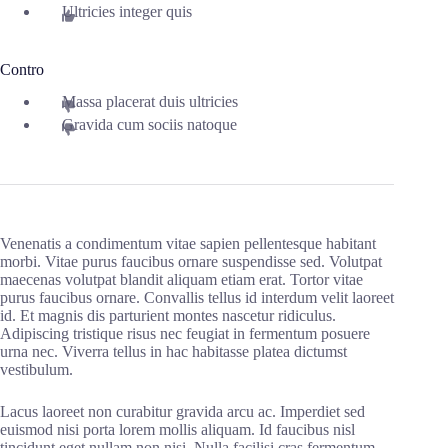
Ultricies integer quis
Contro
Massa placerat duis ultricies
Gravida cum sociis natoque
Venenatis a condimentum vitae sapien pellentesque habitant
morbi. Vitae purus faucibus ornare suspendisse sed. Volutpat
maecenas volutpat blandit aliquam etiam erat. Tortor vitae
purus faucibus ornare. Convallis tellus id interdum velit laoreet
id. Et magnis dis parturient montes nascetur ridiculus.
Adipiscing tristique risus nec feugiat in fermentum posuere
urna nec. Viverra tellus in hac habitasse platea dictumst
vestibulum.
Lacus laoreet non curabitur gravida arcu ac. Imperdiet sed
euismod nisi porta lorem mollis aliquam. Id faucibus nisl
tincidunt eget nullam non nisi. Nulla facilisi cras fermentum